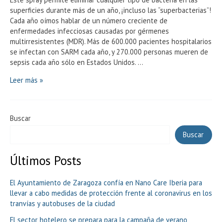
superficies durante más de un año, ¡incluso las “superbacterias”!
Cada año oímos hablar de un número creciente de
enfermedades infecciosas causadas por gérmenes
multirresistentes (MDR). Más de 600.000 pacientes hospitalarios
se infectan con SARM cada año, y 270.000 personas mueren de
sepsis cada año sólo en Estados Unidos. …
Recubrimiento
Leer más »
superficial
antimicrobiano
permanente
Buscar
Buscar
Últimos Posts
El Ayuntamiento de Zaragoza confía en Nano Care Iberia para
llevar a cabo medidas de protección frente al coronavirus en los
tranvías y autobuses de la ciudad
El sector hotelero se prepara para la campaña de verano