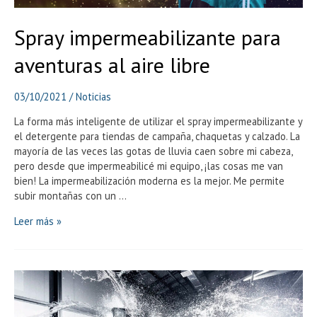
Spray impermeabilizante para
aventuras al aire libre
03/10/2021
/
Noticias
La forma más inteligente de utilizar el spray impermeabilizante y
el detergente para tiendas de campaña, chaquetas y calzado. La
mayoría de las veces las gotas de lluvia caen sobre mi cabeza,
pero desde que impermeabilicé mi equipo, ¡las cosas me van
bien! La impermeabilización moderna es la mejor. Me permite
subir montañas con un …
Spray
Leer más »
impermeabilizante
para
aventuras
al
aire
libre