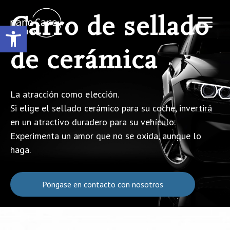
Ir
al
Carro de sellado
Abrir barra de herramientas
contenido
Main
de cerámica
Menu
La atracción como elección.
Si elige el sellado cerámico para su coche, invertirá
en un atractivo duradero para su vehículo.
Experimenta un amor que no se oxida, aunque lo
haga.
Póngase en contacto con nosotros