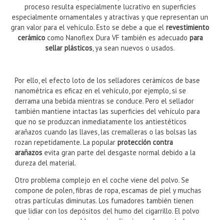
también está disponible en el interior. Aprovecha para conservar
tu interior de forma permanente y evitar molestos rayones. El
proceso resulta especialmente lucrativo en superficies
especialmente ornamentales y atractivas y que representan un
gran valor para el vehículo. Esto se debe a que el
revestimiento
cerámico
como Nanoflex Dura VF también es adecuado
para
sellar plásticos
, ya sean nuevos o usados.
Por ello, el efecto loto de los selladores cerámicos de base
nanométrica es eficaz en el vehículo, por ejemplo, si se
derrama una bebida mientras se conduce. Pero el sellador
también mantiene intactas las superficies del vehículo para
que no se produzcan inmediatamente los antiestéticos
arañazos cuando las llaves, las cremalleras o las bolsas las
rozan repetidamente. La popular
protección contra
arañazos
evita gran parte del desgaste normal debido a la
dureza del material.
Otro problema complejo en el coche viene del polvo. Se
compone de polen, fibras de ropa, escamas de piel y muchas
otras partículas diminutas. Los fumadores también tienen