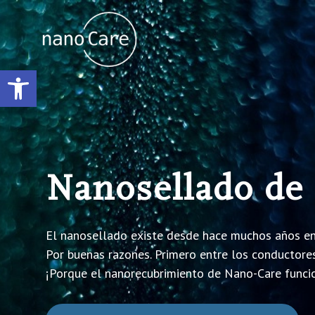
Ir
al
contenido
Abrir barra de herramientas
Nanosellado de
El nanosellado existe desde hace muchos años en
Por buenas razones. Primero entre los conductore
¡Porque el nanorecubrimiento de Nano-Care funci