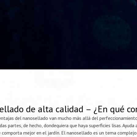
llado de alta calidad – ¿En qué co
entajas del nanosellado van mucho más allá del perfeccionamiento d
das partes, de hecho, dondequiera que haya superficies lisas. Ayuda 
 comporta mejor en el jardín. El nanosellado es un tema complejo, p