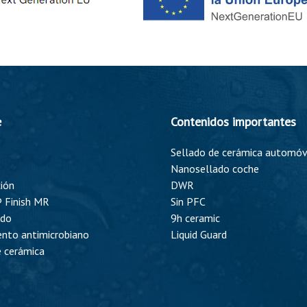
e
Contenidos importantes
Sellado de cerámica automóv
Nanosellado coche
ión
DWR
 Finish MR
Sin PFC
ado
9h ceramic
ento antimicrobiano
Liquid Guard
e cerámica