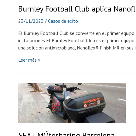
Burnley Football Club aplica Nanof
23/11/2023
/
Casos de éxito
El Burnley Football Club se convierte en el primer equipo 
instalaciones El Burnley Footbal Club es el primer equipo 
una solución antimicrobiana, Nanoflex® Finish MR en sus i
Burnley
Leer más »
Football
Club
aplica
Nanoflex®
Finish
MR
en
sus
instalaciones
SEAT MÓtosharing Barcelona