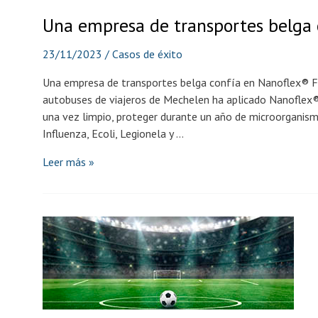
Una empresa de transportes belga 
23/11/2023
/
Casos de éxito
Una empresa de transportes belga confía en Nanoflex® F
autobuses de viajeros de Mechelen ha aplicado Nanoflex® F
una vez limpio, proteger durante un año de microorganism
Influenza, Ecoli, Legionela y …
Una
Leer más »
empresa
de
transportes
belga
confía
en
Nanoflex®
Finish
MR